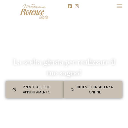
La scelta giusta per realizzare il
tuo sogno!
PRENOTA IL TUO
RICEVI CONSULENZA
APPUNTAMENTO
ONLINE