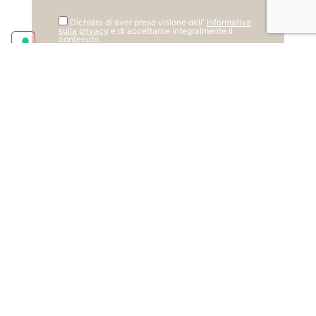
Dichiaro di aver preso visione dell'
informativa
sulla privacy
e di accettarne integralmente il
contenuto.
florencemodeonline
Abiti da cerimonia 💃👰
Abiti da sposo🤵💒
📍
Via San Filippo sul Cesano 141, Mondavio (PU)
📞
0721 987010